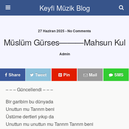
Keyfi Müzik Blog
27 Haziran 2025 • No Comments
Müslüm Gürses———Mahsun Kul
Admin
Share
Tweet
Pin
Mail
SMS
– – – Güncellendi – – –
Bir garibim bu dünyada
Unuttun mu Tanrım beni
Üstüme dertleri yıkıp da
Unuttun mu unuttun mu Tanrım Tanrım beni