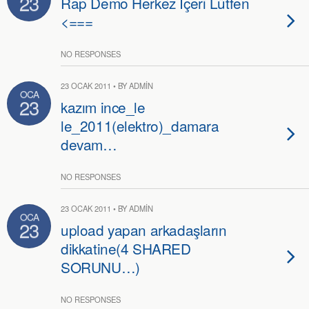
23
Rap Demo Herkez İçeri Lütfen
<===
NO RESPONSES
23 OCAK 2011 • BY ADMIN
OCA
23
kazım ince_le
le_2011(elektro)_damara
devam…
NO RESPONSES
23 OCAK 2011 • BY ADMIN
OCA
23
upload yapan arkadaşların
dikkatine(4 SHARED
SORUNU…)
NO RESPONSES