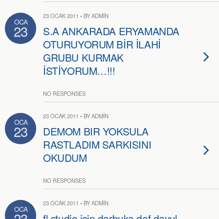
23 OCAK 2011 • BY ADMIN
OCA
23
S.A ANKARADA ERYAMANDA
OTURUYORUM BİR İLAHİ
GRUBU KURMAK
İSTİYORUM…!!!
NO RESPONSES
23 OCAK 2011 • BY ADMIN
OCA
23
DEMOM BIR YOKSULA
RASTLADIM SARKISINI
OKUDUM
NO RESPONSES
23 OCAK 2011 • BY ADMIN
OCA
23
fl studio icin darbuka def davul