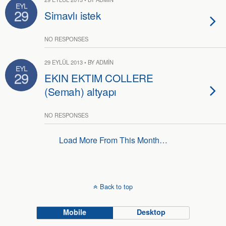
EYL
29
Simavlı istek
NO RESPONSES
29 EYLÜL 2013 • BY ADMIN
EYL
29
EKIN EKTIM COLLERE
(Semah) altyapı
NO RESPONSES
Load More From This Month…
Back to top
Mobile
Desktop