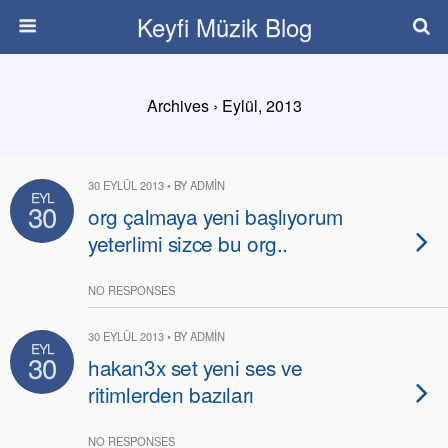
Keyfi Müzik Blog
Archives › Eylül, 2013
30 EYLÜL 2013 • BY ADMIN
EYL
30
org çalmaya yeni başlıyorum
yeterlimi sizce bu org..
NO RESPONSES
30 EYLÜL 2013 • BY ADMIN
EYL
30
hakan3x set yeni ses ve
ritimlerden bazıları
NO RESPONSES