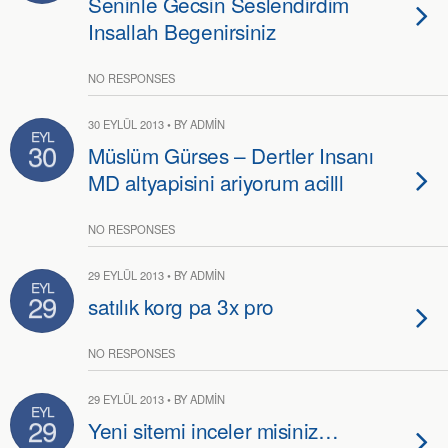
Seninle Gecsin Seslendirdim
Insallah Begenirsiniz
NO RESPONSES
30 EYLÜL 2013 • BY ADMIN
EYL
30
Müslüm Gürses – Dertler Insanı
MD altyapisini ariyorum acilll
NO RESPONSES
29 EYLÜL 2013 • BY ADMIN
EYL
29
satılık korg pa 3x pro
NO RESPONSES
29 EYLÜL 2013 • BY ADMIN
EYL
29
Yeni sitemi inceler misiniz…