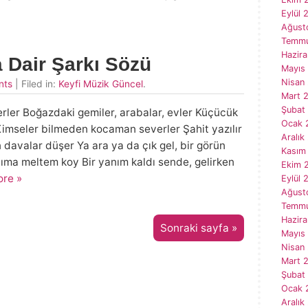
Eylül 
Ağust
Temmu
Hazira
a Dair Şarkı Sözü
Mayıs
Nisan
nts
| Filed in:
Keyfi Müzik Güncel
.
Mart 
Şubat
erler Boğazdaki gemiler, arabalar, evler Küçücük
Ocak 
r Kimseler bilmeden kocaman severler Şahit yazılır
Aralık
tün davalar düşer Ya ara ya da çık gel, bir görün
Kasım
ıma meltem koy Bir yanım kaldı sende, gelirken
Ekim 
re »
Eylül 
Ağust
Temmu
Hazir
Sonraki sayfa »
Mayıs
Nisan
Mart 
Şubat
Ocak 
Aralık