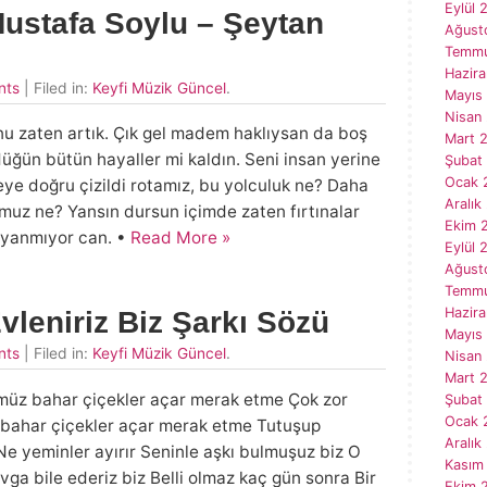
Eylül 
Mustafa Soylu – Şeytan
Ağust
Temmu
Hazir
nts
| Filed in:
Keyfi Müzik Güncel
.
Mayıs
Nisan
nu zaten artık. Çık gel madem haklıysan da boş
Mart 
ğün bütün hayaller mi kaldın. Seni insan yerine
Şubat
Ocak 
eye doğru çizildi rotamız, bu yolculuk ne? Daha
Aralık
muz ne? Yansın dursun içimde zaten fırtınalar
Ekim 
dayanmıyor can. •
Read More »
Eylül 
Ağust
Temmu
Hazir
leniriz Biz Şarkı Sözü
Mayıs
nts
| Filed in:
Keyfi Müzik Güncel
.
Nisan
Mart 
nümüz bahar çiçekler açar merak etme Çok zor
Şubat
Ocak 
z bahar çiçekler açar merak etme Tutuşup
Aralık
 Ne yeminler ayırır Seninle aşkı bulmuşuz biz O
Kasım
Kavga bile ederiz biz Belli olmaz kaç gün sonra Bir
Ekim 