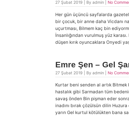
27 Şubat 2019 | By admin |
No Comme
Her gün üçüncü sayfalarda gazetele
bir çocuk, bir anne daha Vicdanı na
uçurtması, Bilmem kaç bin ediyormu
İnsanlığından vurulmuş yüz karası. 
düşen kırık oyuncaklara Onyedi ya
Emre Şen – Gel Şa
27 Şubat 2019 | By admin |
No Comme
Kurtar beni senden al artık Bitmek 
hastalık gibi Sarmadan tüm bedenim
savaş önden Bin pişman eder sonra
inadını bırak çözülsün dilin Huzura
yarın Gel kurtul kötülükten bana sa