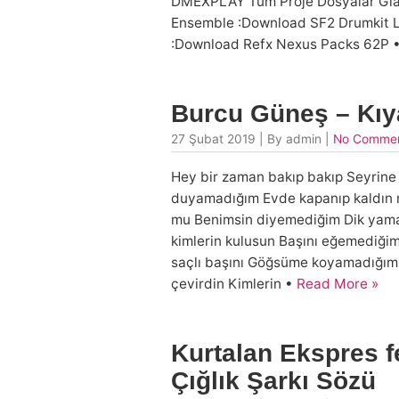
DMEXPLAY Tüm Proje Dosyalar Gian
Ensemble :Download SF2 Drumkit L
:Download Refx Nexus Packs 62P 
Burcu Güneş – Kıy
27 Şubat 2019 | By admin |
No Comme
Hey bir zaman bakıp bakıp Seyrine
duyamadığım Evde kapanıp kaldın m
mu Benimsin diyemediğim Dik yamaç
kimlerin kulusun Başını eğemediğim 
saçlı başını Göğsüme koyamadığım 
çevirdin Kimlerin •
Read More »
Kurtalan Ekspres f
Çığlık Şarkı Sözü