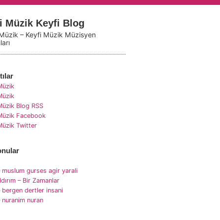
i Müzik Keyfi Blog
 Müzik – Keyfi Müzik Müzisyen
ları
ılar
Müzik
Müzik
Müzik Blog RSS
 Müzik Facebook
Müzik Twitter
nular
– muslum gurses agir yarali
ıldırım – Bir Zamanlar
– bergen dertler insani
– nuranim nuran