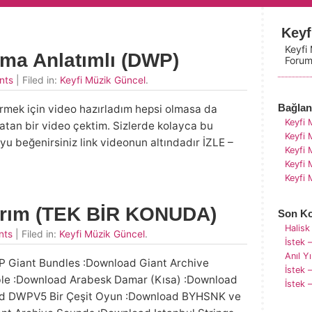
Keyf
Keyfi
ma Anlatımlı (DWP)
Forum
nts
| Filed in:
Keyfi Müzik Güncel
.
Bağlant
ermek için video hazırladım hepsi olmasa da
Keyfi 
atan bir video çektim. Sizlerde kolayca bu
Keyfi 
yu beğenirsiniz link videonun altındadır İZLE –
Keyfi 
Keyfi
Keyfi 
arım (TEK BİR KONUDA)
Son Ko
Halisk
nts
| Filed in:
Keyfi Müzik Güncel
.
İstek 
Anıl Y
WP Giant Bundles :Download Giant Archive
İstek 
ble :Download Arabesk Damar (Kısa) :Download
İstek 
ad DWPV5 Bir Çeşit Oyun :Download BYHSNK ve