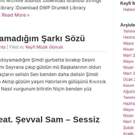
t Archive Sounds :Download Istanbul Strings
Keyfi 
ibrary :Download DWP Drumkit Library
Hakkı
•
Read More »
Arşivle
Temmu
amadığım Şarkı Sözü
Hazir
Mayıs
nts
| Filed in:
Keyfi Müzik Güncel
.
Nisan
Mart 
 doyamadığım Şimdi gurbette bırakıp Sesini
Mayıs
ı Seyrana çıkıp güldün mü Başkalarının oldun
Nisan
Mart 
ların selisin Sen benden daha delisin Şimdi
Ocak 
Akıtıp gözüm yaşını Hatırlarım gülüşünü Kıvırcık
Kasım
Nasıl vurgunum bilirdin Niçin benden yüz
Ağust
Temmu
Hazir
Mayıs
Nisan
eat. Şevval Sam – Sessiz
Mart 
Şubat
Aralık