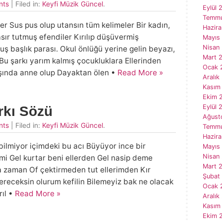
nts
| Filed in:
Keyfi Müzik Güncel
.
Eylül 
Temmu
r Sus pus olup utansın tüm kelimeler Bir kadın,
Hazir
sır tutmuş efendiler Kırılıp düşüvermiş
Mayıs
Nisan
ş başlık parası. Okul önlüğü yerine gelin beyazı,
Mart 
Bu şarkı yarım kalmış çocukluklara Ellerinden
Ocak 
şında anne olup Dayaktan ölen •
Read More »
Aralık
Kasım
Ekim 
Eylül 
rkı Sözü
Ağust
nts
| Filed in:
Keyfi Müzik Güncel
.
Temmu
Hazir
bilmiyor içimdeki bu acı Büyüyor ince bir
Mayıs
Nisan
i Gel kurtar beni ellerden Gel nasip deme
Mart 
 zaman Of çektirmeden tut ellerimden Kır
Şubat
 ereceksin olurum kefilin Bilemeyiz bak ne olacak
Ocak 
rıl •
Read More »
Aralık
Kasım
Ekim 