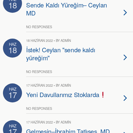
18
Sende Kaldı Yüreğim– Ceylan
MD
NO RESPONSES
18 HAZIRAN 2022 • BY ADMIN
HAZ
18
İstek! Ceylan "sende kaldı
yüreğim"
NO RESPONSES
17 HAZIRAN 2022 • BY ADMIN
HAZ
17
Yeni Davullarımız Stoklarda
NO RESPONSES
17 HAZIRAN 2022 • BY ADMIN
HAZ
17
Gelmesin–İbrahim Tatlıses_MD