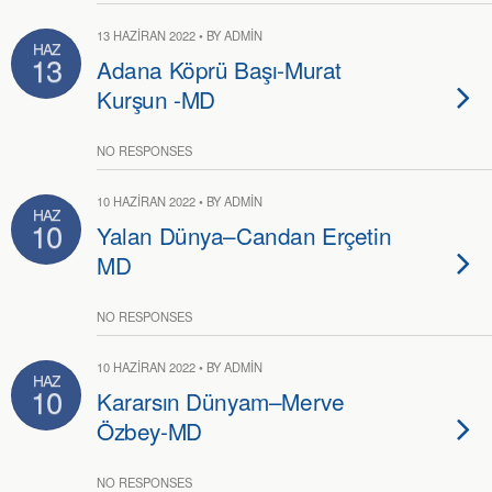
13 HAZIRAN 2022 • BY ADMIN
HAZ
13
Adana Köprü Başı-Murat
Kurşun -MD
NO RESPONSES
10 HAZIRAN 2022 • BY ADMIN
HAZ
10
Yalan Dünya–Candan Erçetin
MD
NO RESPONSES
10 HAZIRAN 2022 • BY ADMIN
HAZ
10
Kararsın Dünyam–Merve
Özbey-MD
NO RESPONSES